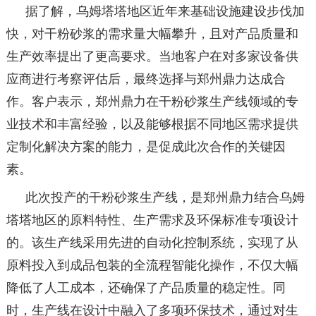
据了解，乌姆塔塔地区近年来基础设施建设步伐加
快，对干粉砂浆的需求量大幅攀升，且对产品质量和
生产效率提出了更高要求。当地客户在对多家设备供
应商进行考察评估后，最终选择与郑州鼎力达成合
作。客户表示，郑州鼎力在干粉砂浆生产线领域的专
业技术和丰富经验，以及能够根据不同地区需求提供
定制化解决方案的能力，是促成此次合作的关键因
素。
此次投产的干粉砂浆生产线，是郑州鼎力结合乌姆
塔塔地区的原料特性、生产需求及环保标准专项设计
的。该生产线采用先进的自动化控制系统，实现了从
原料投入到成品包装的全流程智能化操作，不仅大幅
降低了人工成本，还确保了产品质量的稳定性。同
时，生产线在设计中融入了多项环保技术，通过对生