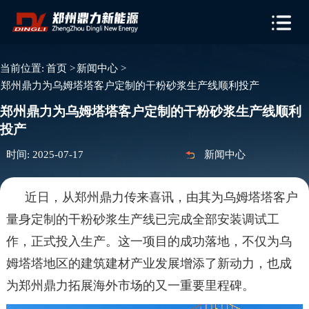
当前位置:
首页 >
新闻中心 >
郑州鼎力为乌姆塔塔客户定制的干粉砂浆生产线顺利投产
郑州鼎力为乌姆塔塔客户定制的干粉砂浆生产线顺利
投产
时间: 2025-07-17
新闻中心
近日，从郑州鼎力传来喜讯，由其为乌姆塔塔客户
量身定制的干粉砂浆生产线已完成全部安装调试工
作，正式投入生产。这一项目的成功落地，不仅为乌
姆塔塔地区的建筑建材产业发展增添了新动力，也成
为郑州鼎力拓展海外市场的又一重要里程碑。​